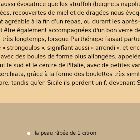
ussi évocatrice que les struffoli (beignets napolit
rées, recouvertes de miel et de dragées nous évo
 agréable à la fin d'un repas, ou durant les après
t être également accompagnées d'un bon verre de v
y a très longtemps, lorsque Parthénope faisait part
e « strongoulos », signifiant aussi « arrondi », et e
s avec des boules de forme plus allongées, appelée
 le sud et le centre de l'Italie, avec de petites va
rchiata, grâce à la forme des boulettes très simil
re, tandis qu'en Sicile ils perdent un f, devenant S
la peau râpée de 1 citron