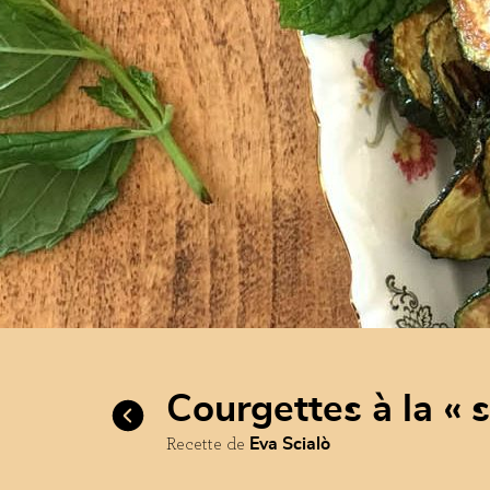
courgettes à la «
Recette de
Eva Scialò