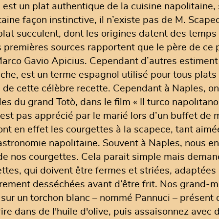
est un plat authentique de la cuisine napolitaine, 
taine façon instinctive, il n’existe pas de M. Scap
lat succulent, dont les origines datent des temps 
es premières sources rapportent que le père de ce p
 Marco Gavio Apicius. Cependant d’autres estiment
he, est un terme espagnol utilisé pour tous plats
gine de cette célèbre recette. Cependant à Naples, 
s du grand Totò, dans le film « Il turco napolitano
n’est pas apprécié par le marié lors d’un buffet de 
 sont en effet les courgettes à la scapece, tant aim
stronomie napolitaine. Souvent à Naples, nous ent
 de nos courgettes. Cela parait simple mais demande
tes, qui doivent être fermes et striées, adaptées p
rement desséchées avant d’être frit. Nos grand-mèr
 sur un torchon blanc – nommé Pannuci – présent d
rire dans de l'huile d'olive, puis assaisonnez avec d